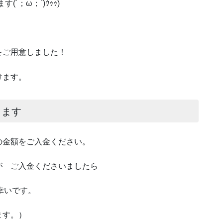
´；ω；`)ｳｩｩ)
をご用意しました！
けます。
します
の金額をご入金ください。
が ご入金くださいましたら
と幸いです。
ます。）