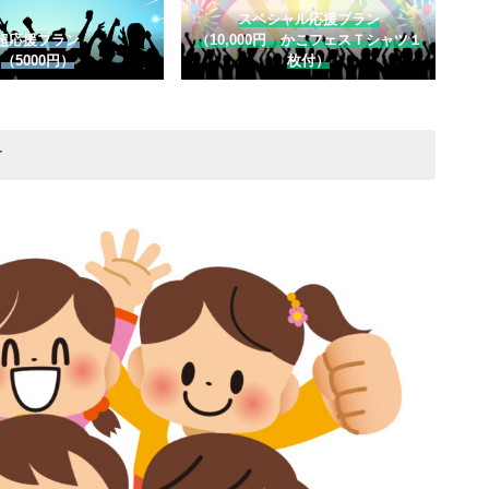
スペシャル応援プラン
超応援プラン
（10,000円 かこフェスＴシャツ１
（5000円）
枚付）
す