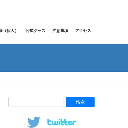
様（個人）
公式グッズ
注意事項
アクセス
検
索: