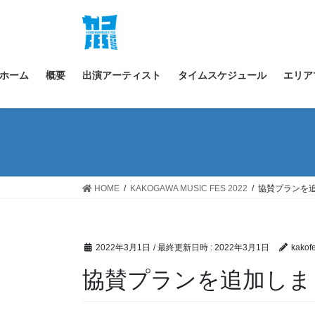
コ
ナ
ン
ビ
テ
ゲ
ン
ー
ツ
シ
ホーム
概要
出演アーティスト
タイムスケジュール
エリア
へ
ョ
ス
ン
キ
に
ッ
移
プ
動
HOME
KAKOGAWA MUSIC FES 2022
協賛プランを
2022年3月1日
/ 最終更新日時 :
2022年3月1日
kakof
協賛プランを追加しま